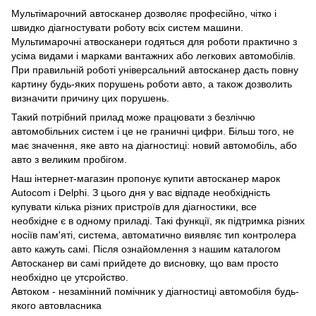
Мультімарочний автосканер дозволяє професійно, чітко і
швидко діагностувати роботу всіх систем машини.
Мультимарочні атвосканери годяться для роботи практично з
усіма видами і марками вантажних або легкових автомобілів.
При правильній роботі універсальний автосканер дасть повну
картину будь-яких порушень роботи авто, а також дозволить
визначити причину цих порушень.
Такий потрібний прилад може працювати з безліччю
автомобільних систем і це не граничні цифри. Більш того, не
має значення, яке авто на діагностиці: новий автомобіль, або
авто з великим пробігом.
Наш інтернет-магазин пропонує купити автосканер марок
Autocom і Delphi. З цього дня у вас відпаде необхідність
купувати кілька різних пристроїв для діагностики, все
необхідне є в одному приладі. Такі функції, як підтримка різних
носіїв пам'яті, система, автоматично виявляє тип контролера
авто кажуть самі. Після ознайомлення з нашим каталогом
Автосканер ви самі прийдете до висновку, що вам просто
необхідно це утсройство.
Автоком - незамінний помічник у діагностиці автомобіля будь-
якого автовласника