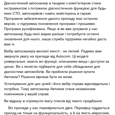
Діагностичний автосканер в тандемі з комп'ютером стане
інструментом з потужною діагностичною функцією для будь-
яких СТО, автосервісів і навіть майстерень в гаражі.
Програмне забезпечення даного приладу має останню
версію, є підтримка поновлення програми і прошивки.
Програма русифікована. Якщо ж ви вже купували у нас
автосканер будь-якої марки раніше і потребуєте останні
оновлення для нього, наша служба підтримки негайно дасть
вам їх.
Вибір автосканера високої якості - не легкий. Радимо вам
звернути увагу на прилади від Autocom. Ці моделі
універсальні, мають всі функції, описаними вище і доступні за
ціною. Ви з легкістю підберете для себе обладнання для
діагностики автомобілів. Ви прийняли рішення купити
Автоком? Рішення вірніше бути не може.
Устаткування для цих цілей і його вибір справа відповідальна і
потрібна. Тому автосканер Автоком стане незамінним
помічником у вашій справі.
Ви відразу ж отримуєте масу плюсів від такого придбання:
Всі прилади у нас перевіряються двічі. Перевірці піддається
прилад не тільки на функціональність, а й на якість мікросхем,