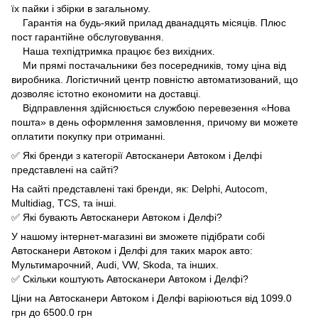
їх пайки і збірки в загальному.
Гарантія на будь-який прилад дванадцять місяців. Плюс
пост гарантійне обслуговування.
Наша техпідтримка працює без вихідних.
Ми прямі постачальники без посередників, тому ціна від
виробника. Логістичний центр повністю автоматизований, що
дозволяє істотно економити на доставці.
Відправлення здійснюється службою перевезення «Нова
пошта» в день оформлення замовлення, причому ви можете
оплатити покупку при отриманні.
✅ Які бренди з категорії Автосканери Автоком і Делфі
представлені на сайті?
На сайті представлені такі бренди, як: Delphi, Autocom,
Multidiag, TCS, та інші.
✅ Які бувають Автосканери Автоком і Делфі?
У нашому інтернет-магазині ви зможете підібрати собі
Автосканери Автоком і Делфі для таких марок авто:
Мультимарочний, Audi, VW, Skoda, та інших.
✅ Скільки коштують Автосканери Автоком і Делфі?
Ціни на Автосканери Автоком і Делфі варіюються від 1099.0
грн до 6500.0 грн