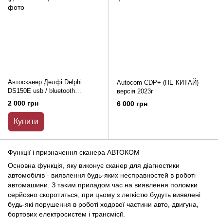
Автосканер Делфі Delphi
Autocom CDP+ (НЕ КИТАЙ)
DS150E usb / bluetooth
версія 2023г
(двоплатний) v 9.0
2 000 грн
6 000 грн
Купити
Функції і призначення сканера АВТОКОМ
Основна функція, яку виконує сканер для діагностики
автомобілів - виявлення будь-яких несправностей в роботі
автомашини. З таким приладом час на виявлення поломки
серйозно скоротиться, при цьому з легкістю будуть виявлені
будь-які порушення в роботі ходової частини авто, двигуна,
бортових електросистем і трансмісії.