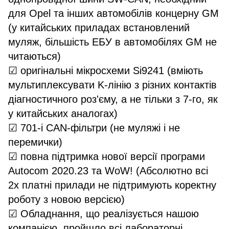
для Opel та інших автомобілів концерну GM
(у китайських приладах встановлений
муляж, більшість ЕБУ в автомобілях GM не
читаються)
☑ оригінальні мікросхеми Si9241 (вміють
мультиплексувати K-лінію з різних контактів
діагностичного роз'єму, а не тільки з 7-го, як
у китайських аналогах)
☑ 701-і CAN-фільтри (не муляжі і не
перемички)
☑ повна підтримка нової версії програми
Autocom 2020.23 та WoW! (Абсолютно всі
2х платні прилади не підтримують коректну
роботу з новою версією)
☑ Обладнання, що реалізується нашою
компанією, пройшло всі лабораторні