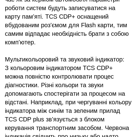
роботи систем будуть записуватися на
карту пам'яті. TCS CDP+ оснащений
вбудованим роз'ємом для Flash карти, тим
самим відпадає необхідність брати з собою
комп'ютер.
Мультикольоровий та звуковий індикатор:
З кольоровим індикатором TCS CDP+
можна повністю контролювати процес
діагностики. Різні кольори та звуки
допомагають спостерігати за процесом на
відстані. Наприклад, при чергуванні кольору
індикатора між синім та зеленим прилад
TCS CDP plus зв'язується з блоком
керування транспортним засобом. Червона
індикація свідчить про низьку або надто