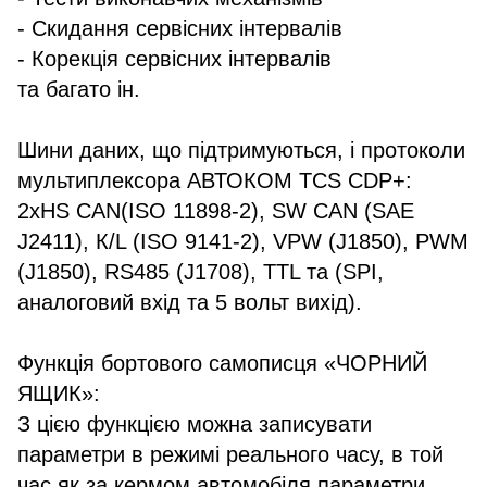
- Скидання сервісних інтервалів
- Корекція сервісних інтервалів
та багато ін.
Шини даних, що підтримуються, і протоколи
мультиплексора АВТОКОМ TCS CDP+:
2xHS CAN(ISO 11898-2), SW CAN (SAE
J2411), К/L (ISO 9141-2), VPW (J1850), PWM
(J1850), RS485 (J1708), TTL та (SPI,
аналоговий вхід та 5 вольт вихід).
Функція бортового самописця «ЧОРНИЙ
ЯЩИК»:
З цією функцією можна записувати
параметри в режимі реального часу, в той
час як за кермом автомобіля параметри