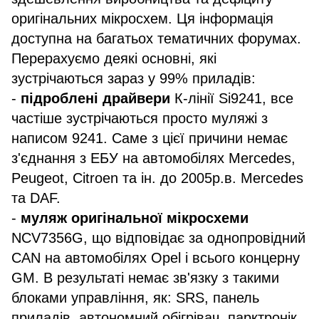
оригінальних мікросхем. Ця інформація
доступна на багатьох тематичних форумах.
Перерахуємо деякі основні, які
зустрічаються зараз у 99% приладів:
-
підроблені драйвери
К-лінії Si9241, все
частіше зустрічаються просто муляжі з
написом 9241. Саме з цієї причини немає
з'єднання з ЕБУ на автомобілях Mercedes,
Peugeot, Citroen та ін. до 2005р.в. Mercedes
та DAF.
-
муляж оригінальної мікросхеми
NCV7356G, що відповідає за однопровідний
CAN на автомобілях Opel і всього концерну
GM. В результаті немає зв'язку з такими
блоками управління, як: SRS, панель
приладів, автономний обігрівач, парктронік