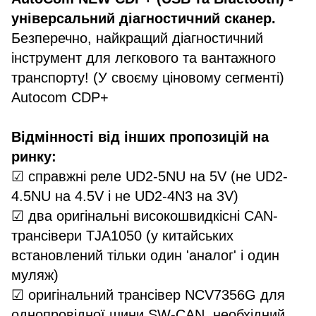
універсальний діагностичний сканер.
Безперечно, найкращий діагностичний
інструмент для легкового та вантажного
транспорту! (У своєму ціновому сегменті)
Autocom CDP+
Відмінності від інших пропозицій на
ринку:
☑ справжні реле UD2-5NU на 5V (не UD2-
4.5NU на 4.5V і не UD2-4N3 на 3V)
☑ два оригінальні високошвидкісні CAN-
трансівери TJA1050 (у китайських
встановлений тільки один 'аналог' і один
муляж)
☑ оригінальний трансівер NCV7356G для
однопровідної шини SW-CAN, необхідний