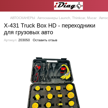
АВТОСКАНЕРЫ
Автосканеры Launch, Thinkcar, Mucar
Автос
X-431 Truck Box HD - переходники
для грузовых авто
Артикул:
203050
Оставить отзыв