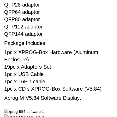
QFP28 adaptor
QFP64 adaptor
QFP80 adaptor
QFP112 adaptor
QFP144 adaptor
Package Includes:
1pc x XPROG-Box Hardware (Aluminum
Enclosure)
19pc x Adapters Set
1pc x USB Cable
1pc x 16Pin cable
1pc x CD з XPROG-Box Software (V5.84)
Xprog M V5.84 Software Display: