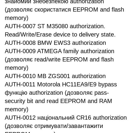
знайомий знебезпекою authorization
(дозволяє скористатися EEPROM and flash
memory)
AUTH-0007 ST M35080 authorization.
Read/Write/Erase device to delivery state.
AUTH-0008 BMW EWS3 authorization
AUTH-0009 ATMEGA family authorization
(дозволяє read/write EEPROM and flash
memory)
AUTH-0010 MB ZGS001 authorization
AUTH-0011 Motorola HC11EA9/E9 bypass
функцію authorization (дозволяє pass-
security bit and read EEPROM and RAM
memory)
AUTH-0012 національний CR16 authorization
(дозволяє отримувати/завантажити