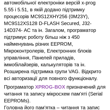
автомобільної електроніки версій x-prog
5.55 і 5.51, в якій додано підтримку
процесорів MC9S12XHY256 (0M23Y),
MC9S12XS128 D-FLASH Secured, J32-
14D374- AC та ін. Загалом, програматор
підтримує роботу більш ніж з 450
найменувань різних EEPROM,
Мікроконтролерів, Електронних блоків
управління, Панелей приладів,
іммобілайзерів, калькуляторів та ін.
Розширена підтримка групи VAG. Відкрито
всі авторизації для повного функціоналу.
Програматор
XPROG-BOX
призначений для
читання та запису мікросхем пам'яті (Serial
EEPROMs).
Головна його пам'ятка – читання та запис