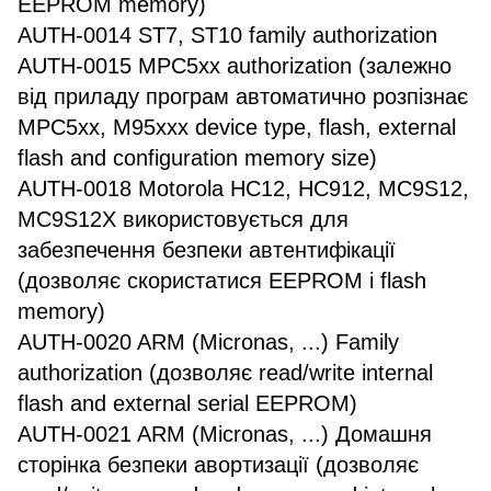
EEPROM memory)
AUTH-0014 ST7, ST10 family authorization
AUTH-0015 MPC5xx authorization (залежно
від приладу програм автоматично розпізнає
MPC5xx, M95xxx device type, flash, external
flash and configuration memory size)
AUTH-0018 Motorola HC12, HC912, MC9S12,
MC9S12X використовується для
забезпечення безпеки автентифікації
(дозволяє скористатися EEPROM і flash
memory)
AUTH-0020 ARM (Micronas, ...) Family
authorization (дозволяє read/write internal
flash and external serial EEPROM)
AUTH-0021 ARM (Micronas, ...) Домашня
сторінка безпеки авортизації (дозволяє