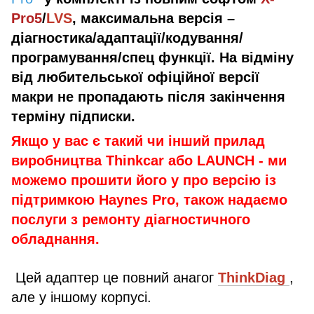
Pro5
/
LVS
, максимальна версія –
діагностика/адаптації/кодування/
програмування/спец функції. На відміну
від любительської офіційної версії
макри не пропадають після закінчення
терміну підписки.
Якщо у вас є такий чи інший прилад
виробництва Thinkcar або LAUNCH - ми
можемо прошити його у про версію із
підтримкою Haynes Pro, також надаємо
послуги з ремонту діагностичного
обладнання.
Цей адаптер це повний анагог
ThinkDiag
,
але у іншому корпусі.