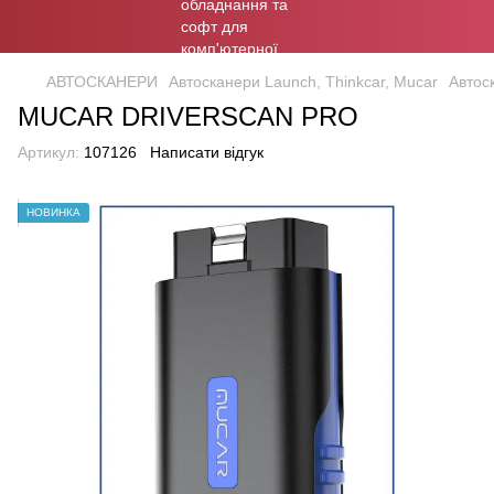
АВТОСКАНЕРИ
Автосканери Launch, Thinkcar, Mucar
Автос
MUCAR DRIVERSCAN PRO
Артикул:
107126
Написати відгук
НОВИНКА