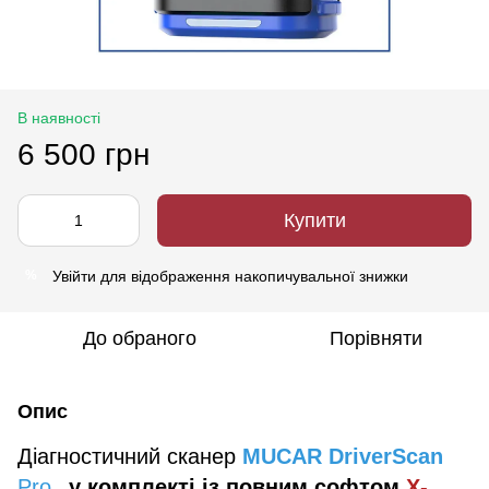
В наявності
6 500 грн
Купити
Увійти
для відображення накопичувальної знижки
%
До обраного
Порівняти
Опис
Діагностичний сканер
MUCAR DriverScan
Pro
у комплекті із повним софтом
X-