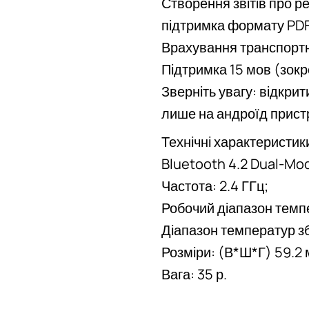
Створення звітів про р
підтримка формату PDF 
Врахування транспортн
Підтримка 15 мов (зокр
Зверніть увагу: відкри
лише на андроїд прист
Технічні характеристик
Bluetooth 4.2 Dual-Mo
Частота: 2.4 ГГц;
Робочий діапазон темпер
Діапазон температур збе
Розміри: (В*Ш*Г) 59.2 
Вага: 35 р.