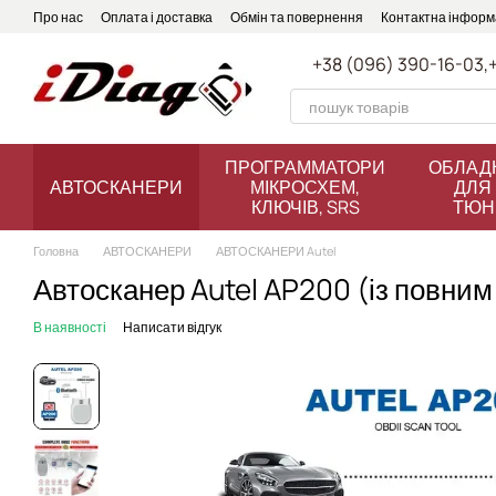
Перейти до основного контенту
Про нас
Оплата і доставка
Обмін та повернення
Контактна інформ
+38 (096) 390-16-03,
ПРОГРАММАТОРИ
ОБЛАД
АВТОСКАНЕРИ
МІКРОСХЕМ,
ДЛЯ 
КЛЮЧІВ, SRS
ТЮН
Головна
АВТОСКАНЕРИ
АВТОСКАНЕРИ Autel
Автосканер Autel AP200 (із повним
В наявності
Написати відгук