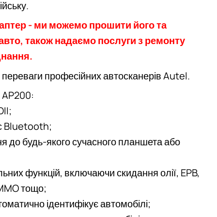
ійську.
даптер - ми можемо прошити його та
 авто, також надаємо послуги з ремонту
днання.
 переваги професійних автосканерів Autel.
 AP200:
II;
 Bluetooth;
я до будь-якого сучасного планшета або
льних функцій, включаючи скидання олії, EPB,
IMMO тощо;
томатично ідентифікує автомобілі;