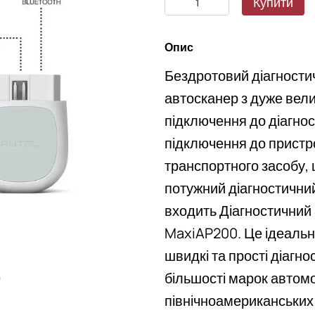
Купити
Опис
Бездротовий діагности
автосканер з дуже вел
підключення до діагнос
підключення до пристр
транспортного засобу,
потужний діагностични
входить Діагностичний 
MaxiAP200. Це ідеальни
швидкі та прості діагно
більшості марок автомо
ю
північноамериканських