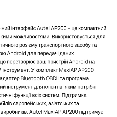
чний інтерфейс Autel AP200 – це компактний
икими можливостями. Використовується для
тичного роз'єму транспортного засобу та
ою Android для передачі даних
 що перетворює ваш пристрій Android на
й інструмент. У комплект MaxiAP AP200
адаптер Bluetooth OBDII та програма
й інструмент для клієнтів, яким потрібні
стичні функції всіх систем. Підтримка
білів європейських, азіатських та
 виробників. Autel MaxiAP AP200 підтримує