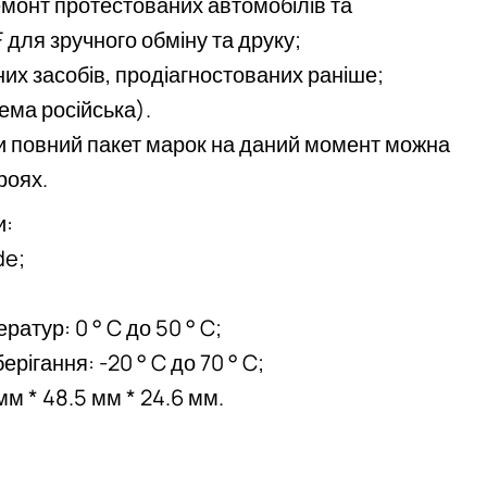
емонт протестованих автомобілів та
для зручного обміну та друку;
их засобів, продіагностованих раніше;
ема російська).
ти повний пакет марок на даний момент можна
роях.
и:
de;
атур: 0 ° C до 50 ° C;
рігання: -20 ° C до 70 ° C;
мм * 48.5 мм * 24.6 мм.